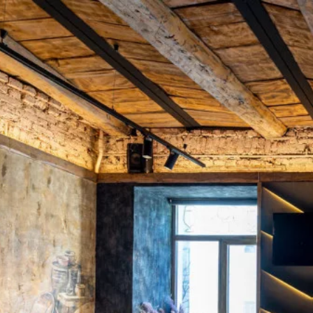
Сайт на обслуживании!
Повышаем возможности и удобство дост
напитков из нашего ресторана
Ждем вас на нашем сайте, чтобы приятн
До скорых встреч!