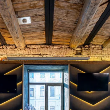
авки блюд и
!
о удивить!