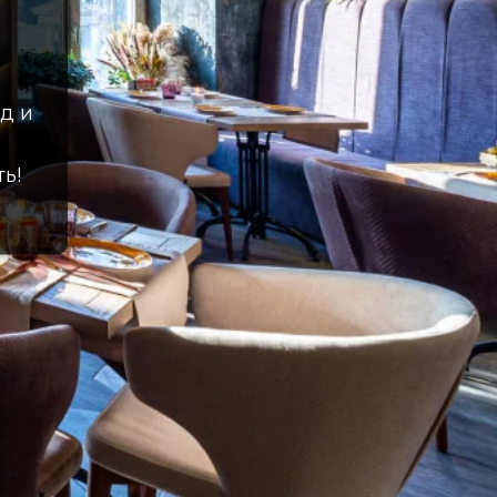
д и
ь!