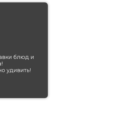
авки блюд и
!
о удивить!